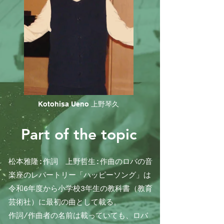
Kotohisa Ueno 上野琴久
Part of the topic
松本雅隆:作詞 上野哲生:作曲のロバの音
楽座のレパートリー「ハッピーソング」は
令和6年度から小学校3年生の教科書（教育
芸術社）に最初の曲として載る。
​作詞/作曲者の名前は載っていても、ロバ