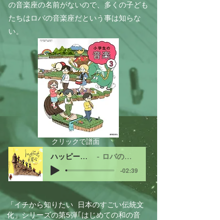
の音楽座の名前がないので、多くの子ども
たちはロバの音楽座だという事は知らな
い。
クリックで譜面
ハッピーソング
ロバの音楽座
-02:39
「イチから知りたい 日本のすごい伝統文
化」シリーズの第5弾｢はじめての和の音