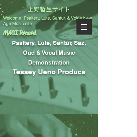
上野哲生サイト
Welcome! Psaltery, Lute, Santur, & Voice New
Age Music site
MAGI Record
Psaltery, Lute, Santur, Saz,
Oud & Vocal Music
Demonstration
Tessey Ueno Produce